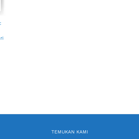
:
a
ri
TEMUKAN KAMI