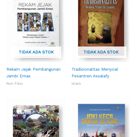
TIDAK ADA STOK
TIDAK ADA STOK
Rekam Jejak Pembangunan
Tradisionalitas Menyoal
Jambi Emas
Pesantren Assalafy
Non Fiksi
Islam