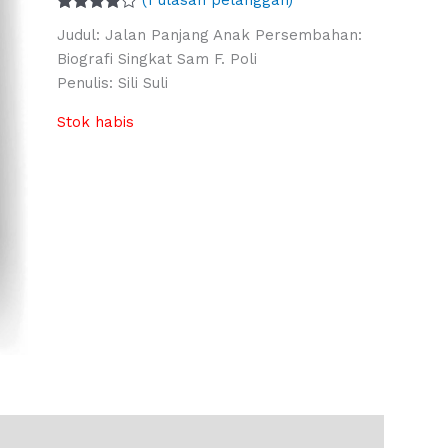
(
1
ulasan pelanggan)
Peringkat
1
Judul: Jalan Panjang Anak Persembahan:
4.00
dari
5
Biografi Singkat Sam F. Poli
berdasarkan
Penulis: Sili Suli
penilaian
pelanggan
Stok habis