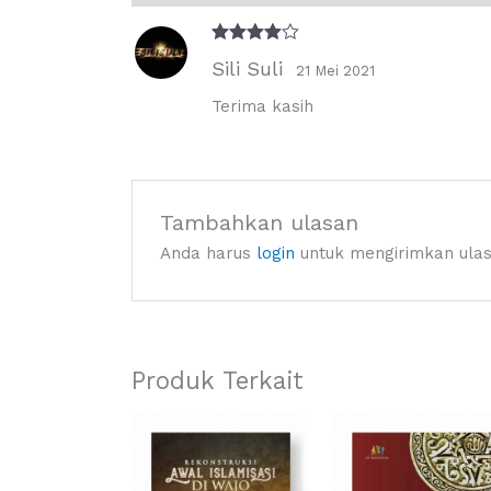
Dinilai
4
Sili Suli
21 Mei 2021
dari 5
Terima kasih
Tambahkan ulasan
Anda harus
login
untuk mengirimkan ulas
Produk Terkait