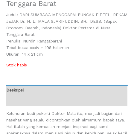
Tenggara Barat
Judul: DARI SUMBAWA MENGGAPAI PUNCAK EIFFEL; REKAM
JEJAK Dr. H. L. MALA SJARIFUDDIN, SH., DESS. (Bapak
Otonomi Daerah, Indonesia) Doktor Pertama di Nusa
Tenggara Barat
Penulis: Nurdin Ranggabarani
Tebal buku: xxxiv + 198 halaman
Ukuran: 14 x 21 cm
Stok habis
Deskripsi
Ulasan (0)
Keluhuran budi pekerti Doktor Mala itu, menjadi bagian dari
nasehat yang selalu dicontohkan oleh almarhum bapak saya.
Hal itulah yang kemudian menjadi inspirasi bagi kami
anakanaknya dalam menjalani hidup dan kehidupan, sejak kecil