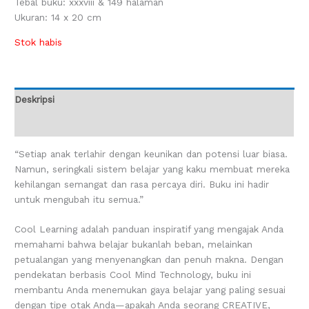
Tebal buku: xxxviii & 149 halaman
Ukuran: 14 x 20 cm
Stok habis
Deskripsi
Ulasan (0)
“Setiap anak terlahir dengan keunikan dan potensi luar biasa.
Namun, seringkali sistem belajar yang kaku membuat mereka
kehilangan semangat dan rasa percaya diri. Buku ini hadir
untuk mengubah itu semua.”
Cool Learning adalah panduan inspiratif yang mengajak Anda
memahami bahwa belajar bukanlah beban, melainkan
petualangan yang menyenangkan dan penuh makna. Dengan
pendekatan berbasis Cool Mind Technology, buku ini
membantu Anda menemukan gaya belajar yang paling sesuai
dengan tipe otak Anda—apakah Anda seorang CREATIVE,