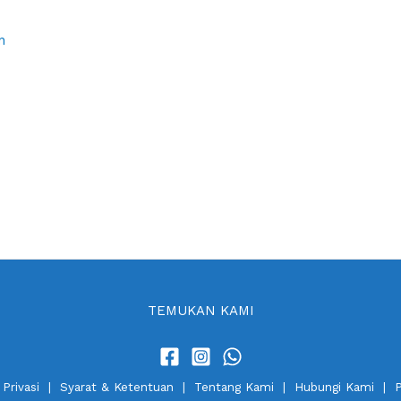
a
n
TEMUKAN KAMI
 Privasi
|
Syarat & Ketentuan
|
Tentang Kami
|
Hubungi Kami
|
P