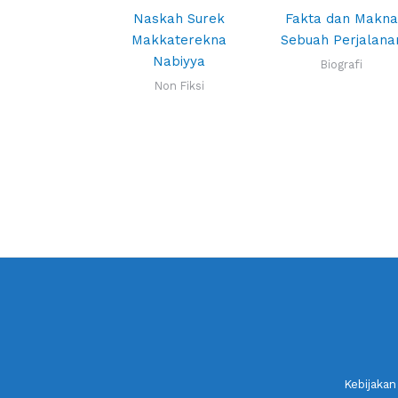
Naskah Surek
Fakta dan Makn
Makkaterekna
Sebuah Perjalana
Nabiyya
Biografi
Non Fiksi
Kebijakan