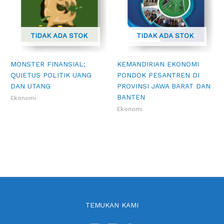
TIDAK ADA STOK
TIDAK ADA STOK
MONSTER FINANSIAL;
KEMANDIRIAN EKONOMI
QUIETUS POLITIK UANG
PONDOK PESANTREN DI
DAN UTANG
PROVINSI JAWA BARAT DAN
BANTEN
Ekonomi
Ekonomi
TEMUKAN KAMI