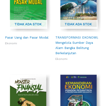
TIDAK ADA STOK
TIDAK ADA STOK
Pasar Uang dan Pasar Modal
TRANSFORMASI EKONOMI;
Mengelola Sumber Daya
Ekonomi
Alam Bangka Belitung
Berkelanjutan
Ekonomi