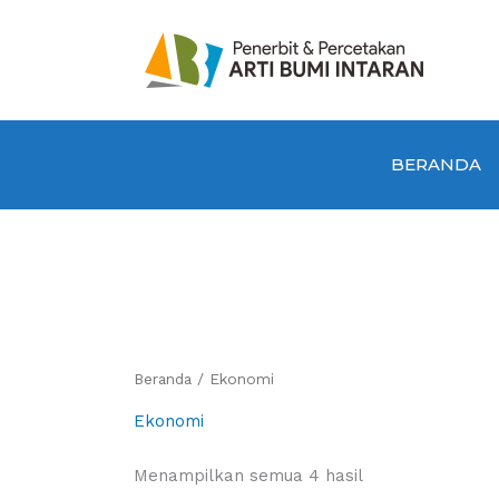
Lewati
ke
konten
BERANDA
Beranda
/ Ekonomi
Ekonomi
Diurutkan
Menampilkan semua 4 hasil
menurut