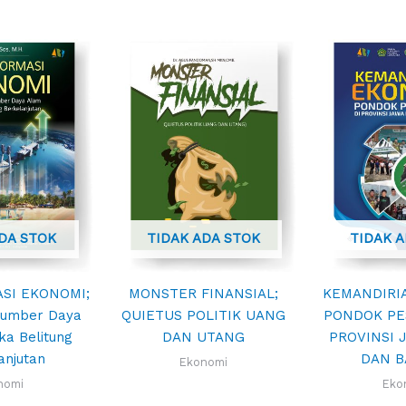
DA STOK
TIDAK ADA STOK
TIDAK 
SI EKONOMI;
MONSTER FINANSIAL;
KEMANDIRI
Sumber Daya
QUIETUS POLITIK UANG
PONDOK PE
a Belitung
DAN UTANG
PROVINSI 
anjutan
DAN 
Ekonomi
nomi
Eko