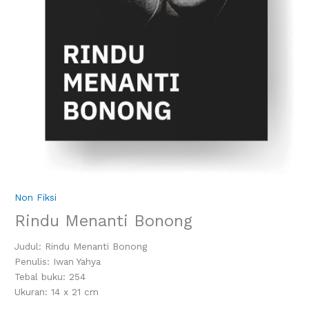
Non Fiksi
Rindu Menanti Bonong
Judul: Rindu Menanti Bonong
Penulis: Iwan Yahya
Tebal buku: 254
Ukuran: 14 x 21 cm